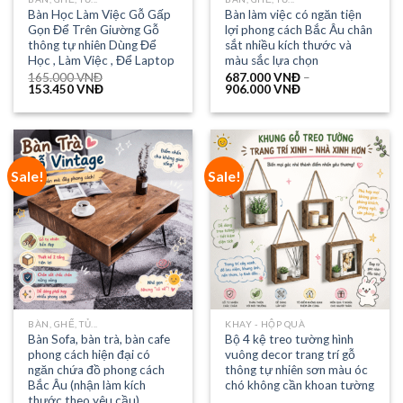
Bàn Học Làm Việc Gỗ Gấp
Bàn làm việc có ngăn tiện
Gọn Để Trên Giường Gỗ
lợi phong cách Bắc Âu chân
thông tự nhiên Dùng Để
sắt nhiều kích thước và
Học , Làm Việc , Để Laptop
màu sắc lựa chọn
165.000
VNĐ
687.000
VNĐ
–
153.450
VNĐ
906.000
VNĐ
Sale!
Sale!
BÀN, GHẾ, TỦ...
KHAY - HỘP QUÀ
Bàn Sofa, bàn trà, bàn cafe
Bộ 4 kệ treo tường hình
phong cách hiện đại có
vuông decor trang trí gỗ
ngăn chứa đồ phong cách
thông tự nhiên sơn màu óc
Bắc Âu (nhận làm kích
chó không cần khoan tường
thước theo yêu cầu)