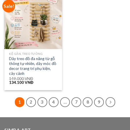
Sale!
KỆ GẮN, TREO TƯỜNG
Dây treo đồ đa năng từ gỗ
thông tự nhiên, dây móc đồ
decor trang trí phụ kiện,
cây cảnh
149.000
VNĐ
134.100
VNĐ
1
2
3
4
…
7
8
9
SIMBA ART