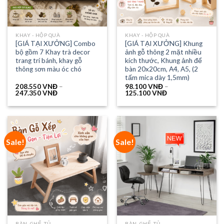
KHAY - HỘP QUÀ
KHAY - HỘP QUÀ
[GIÁ TẠI XƯỞNG] Combo
[GIÁ TẠI XƯỞNG] Khung
bộ gồm 7 Khay trà decor
ảnh gỗ thông 2 mặt nhiều
trang trí bánh, khay gỗ
kích thước, Khung ảnh để
thông sơn màu óc chó
bàn 20x20cm, A4, A5, (2
tấm mica dày 1,5mm)
208.550
VNĐ
–
98.100
VNĐ
–
247.350
VNĐ
125.100
VNĐ
Sale!
Sale!
BÀN, GHẾ, TỦ...
BÀN, GHẾ, TỦ...