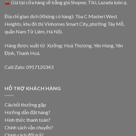
Giá tại cửa hàng sẽ bằng giá
Shopee
,
Tiki
,
Lazada
luôn ạ.
Địa chỉ giao dịch (Không có hàng): Tòa C Masteri West
Heights, khu đô thị Vinhomes Smart City, phường Tây Mỗ,
quận Nam Từ Liêm, Hà Nội.
Hàng được xuất từ Xưởng: Hoà Thượng, Yên Hùng, Yên
Định, Thanh Hoá.
Call/Zalo: 0917120343
HỖ TRỢ KHÁCH HÀNG
Câu hỏi thường gặp
Hướng dẫn đặt hàng?
Hình thức thanh toán?
Chính sách vận chuyển?
Chính sách đổi trả?