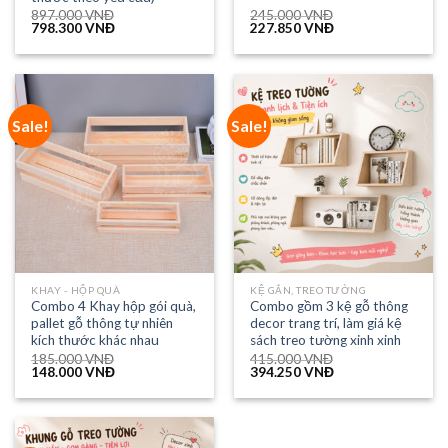
897.000
VNĐ
245.000
VNĐ
798.300
VNĐ
227.850
VNĐ
Sale!
Sale!
KHAY - HỘP QUÀ
KỆ GẮN, TREO TƯỜNG
Combo 4 Khay hộp gói quà,
Combo gồm 3 kệ gỗ thông
pallet gỗ thông tự nhiên
decor trang trí, làm giá kệ
kích thước khác nhau
sách treo tường xinh xinh
185.000
VNĐ
415.000
VNĐ
148.000
VNĐ
394.250
VNĐ