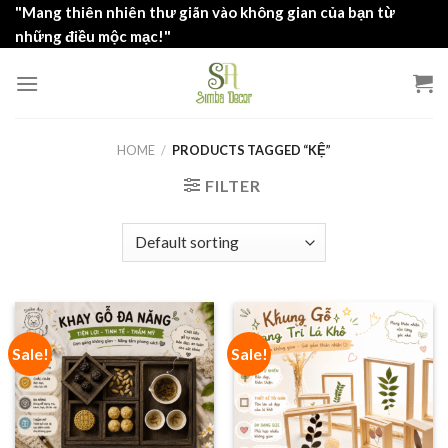
Skip
"Mang thiên nhiên thư giãn vào không gian của bạn từ
to
những điều mộc mạc!"
content
HOME
/
PRODUCTS TAGGED “KỆ”
FILTER
Sale!
Sale!