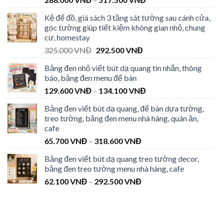
Kệ để đồ, giá sách 3 tầng sát tường sau cánh cửa,
góc tường giúp tiết kiệm không gian nhỏ, chung
cư, homestay
325.000
VNĐ
292.500
VNĐ
Bảng đen nhỏ viết bút dạ quang tin nhắn, thông
báo, bảng đen menu để bàn
129.600
VNĐ
–
134.100
VNĐ
Bảng đen viết bút dạ quang, để bàn dựa tường,
treo tường, bảng đen menu nhà hàng, quán ăn,
cafe
65.700
VNĐ
–
318.600
VNĐ
Bảng đen viết bút dạ quang treo tường decor,
bảng đen treo tường menu nhà hàng, cafe
62.100
VNĐ
–
292.500
VNĐ