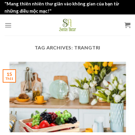
Skip
"Mang thiên nhiên thư giãn vào không gian của bạn từ
to
những điều mộc mạc!"
content
TAG ARCHIVES:
TRANGTRI
15
Th11