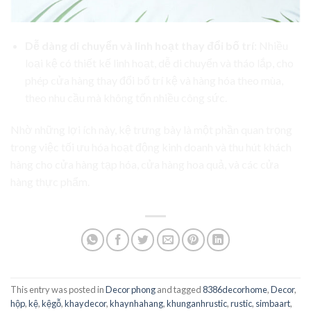
Dễ dàng di chuyển và linh hoạt thay đổi bố trí
: Nhiều
loại kệ có thiết kế linh hoạt, dễ di chuyển và tháo lắp, cho
phép cửa hàng thay đổi bố trí kệ và hàng hóa theo mùa,
theo nhu cầu mà không tốn nhiều công sức.
Nhờ những lợi ích này, kệ trưng bày là một phần quan trọng
trong việc tối ưu hóa hoạt động kinh doanh và thu hút khách
hàng cho cửa hàng tạp hóa, cửa hàng hoa quả, và các cửa
hàng thực phẩm.
This entry was posted in
Decor phong
and tagged
8386decorhome
,
Decor
,
hộp
,
kệ
,
kệgỗ
,
khaydecor
,
khaynhahang
,
khunganhrustic
,
rustic
,
simbaart
,