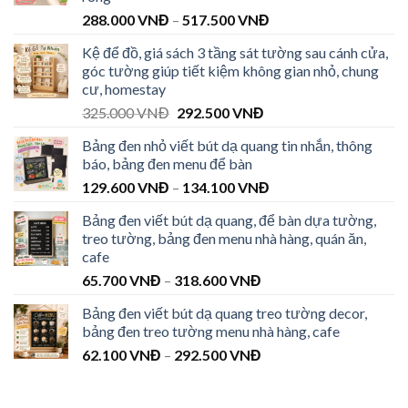
288.000
VNĐ
–
517.500
VNĐ
Kệ để đồ, giá sách 3 tầng sát tường sau cánh cửa,
góc tường giúp tiết kiệm không gian nhỏ, chung
cư, homestay
325.000
VNĐ
292.500
VNĐ
Bảng đen nhỏ viết bút dạ quang tin nhắn, thông
báo, bảng đen menu để bàn
129.600
VNĐ
–
134.100
VNĐ
Bảng đen viết bút dạ quang, để bàn dựa tường,
treo tường, bảng đen menu nhà hàng, quán ăn,
cafe
65.700
VNĐ
–
318.600
VNĐ
Bảng đen viết bút dạ quang treo tường decor,
bảng đen treo tường menu nhà hàng, cafe
62.100
VNĐ
–
292.500
VNĐ