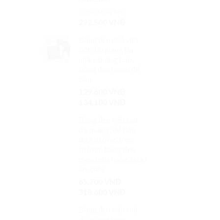
325.000
VNĐ
292.500
VNĐ
Bảng đen nhỏ viết
bút dạ quang tin
nhắn, thông báo,
bảng đen menu để
bàn
129.600
VNĐ
–
134.100
VNĐ
Bảng đen viết bút
dạ quang, để bàn
dựa tường, treo
tường, bảng đen
menu nhà hàng, quán
ăn, cafe
65.700
VNĐ
–
318.600
VNĐ
Bảng đen viết bút
dạ quang treo