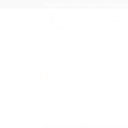
Skip
"Mang thiên nhiên thư giãn vào không gia
to
content
TRANG CH
16
Th7
Top 5 khay & hộp gỗ thông tự nhiên bán