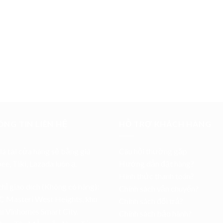
NG TIN LIÊN HỆ
HỖ TRỢ KHÁCH HÀNG
iá tại cửa hàng sẽ bằng giá
Câu hỏi thường gặp
pee
,
Tiki
,
Lazada
luôn ạ.
Hướng dẫn đặt hàng?
Hình thức thanh toán?
chỉ giao dịch (Không có hàng):
Chính sách vận chuyển?
C Masteri West Heights, khu
Chính sách đổi trả?
hị Vinhomes Smart City,
Chính sách bảo hành?