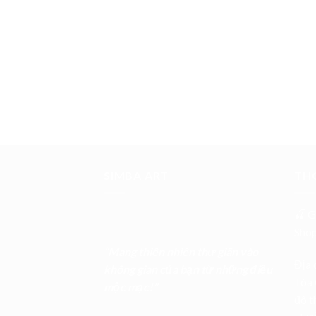
SIMBA ART
THÔ
🍒 G
Sho
“Mang thiên nhiên thư giãn vào
Địa 
không gian của bạn từ những điều
Tòa 
mộc mạc!”
đô t