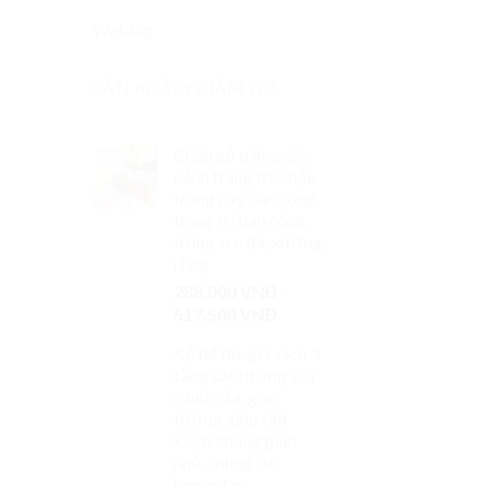
Weblog
SẢN PHẨM GIẢM GIÁ
Chậu gỗ trồng cây
cảnh trang trí, chậu
trồng cây ban công,
trang trí ban công,
trồng sen đá, xương
rồng
288.000
VNĐ
–
517.500
VNĐ
Kệ để đồ, giá sách 3
tầng sát tường sau
cánh cửa, góc
tường giúp tiết
kiệm không gian
nhỏ, chung cư,
homestay