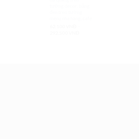
tường decor, bảng
đen treo tường
menu nhà hàng, cafe
62.100
VNĐ
–
292.500
VNĐ