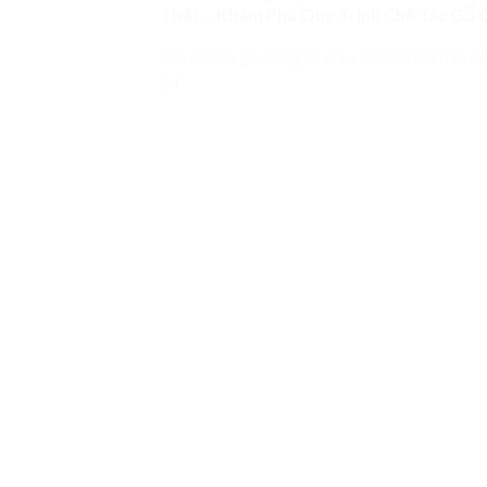
Thất – Khám Phá Quy Trình Chế Tác Gỗ C
Bạn đã bao giờ dừng lại và tự hỏi, làm thế nào m
[...]