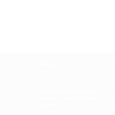
SIMBA ART
THÔ
🍒 G
Sho
“Mang thiên nhiên thư giãn vào
Địa 
không gian của bạn từ những điều
Tòa 
mộc mạc!”
đô t