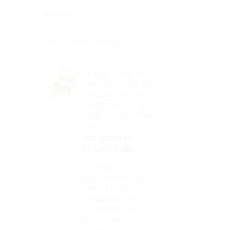
Weblog
gần
SẢN PHẨM GIẢM GIÁ
Chậu gỗ trồng cây
cảnh trang trí, chậu
trồng cây ban công,
trang trí ban công,
trồng sen đá, xương
rồng
288.000
VNĐ
–
517.500
VNĐ
Kệ để đồ, giá sách 3
tầng sát tường sau
cánh cửa, góc
tường giúp tiết
kiệm không gian
nhỏ, chung cư,
homestay