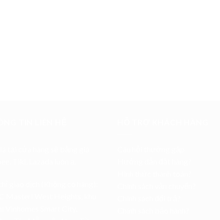
NG TIN LIÊN HỆ
HỖ TRỢ KHÁCH HÀNG
iá tại cửa hàng sẽ bằng giá
Câu hỏi thường gặp
pee
,
Tiki
,
Lazada
luôn ạ.
Hướng dẫn đặt hàng?
Hình thức thanh toán?
chỉ giao dịch (Không có hàng):
Chính sách vận chuyển?
C Masteri West Heights, khu
Chính sách đổi trả?
hị Vinhomes Smart City,
Chính sách bảo hành?