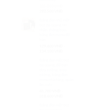
325.000
VNĐ
292.500
VNĐ
Bảng đen nhỏ viết
bút dạ quang tin
nhắn, thông báo,
bảng đen menu để
bàn
129.600
VNĐ
–
134.100
VNĐ
Bảng đen viết bút
dạ quang, để bàn
dựa tường, treo
tường, bảng đen
menu nhà hàng, quán
ăn, cafe
65.700
VNĐ
–
318.600
VNĐ
Bảng đen viết bút
dạ quang treo