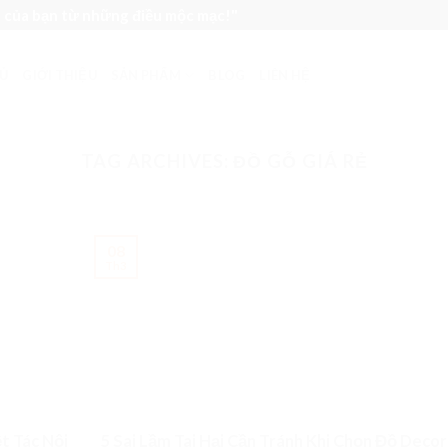
n của bạn từ những điều mộc mạc!"
Ủ
GIỚI THIỆU
SẢN PHẨM
BLOG
LIÊN HỆ
TAG ARCHIVES:
ĐỒ GỖ GIÁ RẺ
08
Th3
t Tác Nội
5 Sai Lầm Tai Hại Cần Tránh Khi Chọn Đồ Decor