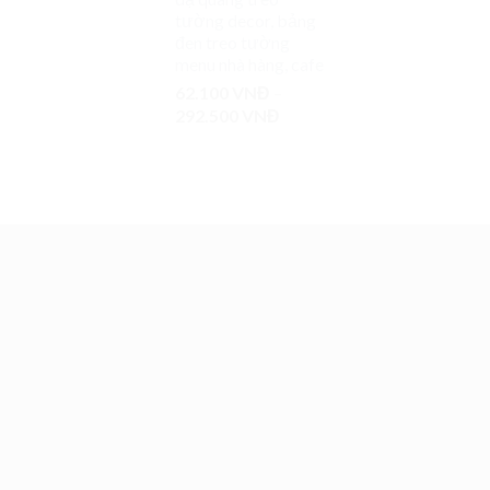
tường decor, bảng
đen treo tường
menu nhà hàng, cafe
62.100
VNĐ
–
292.500
VNĐ