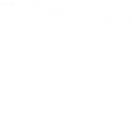
hi Tiết
Gỗ
ột khúc gỗ
Đồ decor gỗ mang đến vẻ đẹp ấm cúng, sang trọng và 
gũi cho [...]