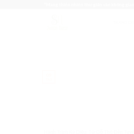
Skip
"Mang thiên nhiên thư giãn vào không gia
to
content
TRANG CH
09
Th3
Hành Trình Kỳ Diệu: Từ Gỗ Thô Đến Tuyệ