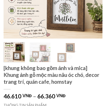
[khung không bao gồm ảnh và mica]
Khung ảnh gỗ mộc màu nâu óc chó, decor
trang trí, quán cafe, homstay
46.610
–
66.360
VNĐ
VNĐ
THÔNG TIN SẢN PHẨM