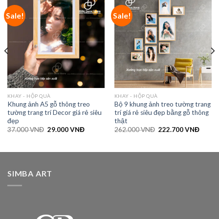
Sale!
Sale!
KHAY - HỘP QUÀ
KHAY - HỘP QUÀ
Khung ảnh A5 gỗ thông treo
Bộ 9 khung ảnh treo tường trang
tường trang trí Decor giá rẻ siêu
trí giá rẻ siêu đẹp bằng gỗ thông
đẹp
thật
37.000
VNĐ
29.000
VNĐ
262.000
VNĐ
222.700
VNĐ
SIMBA ART