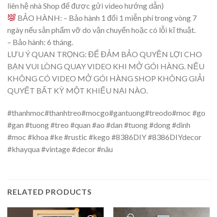
liên hệ nhà Shop để được gửi video hướng dẫn)
BẢO HÀNH: – Bảo hành 1 đổi 1 miễn phí trong vòng 7
ngày nếu sản phẩm vỡ do vận chuyển hoặc có lỗi kĩ thuật.
– Bảo hành: 6 tháng.
LƯU Ý QUAN TRỌNG: ĐỂ ĐẢM BẢO QUYỀN LỢI CHO
BẠN VUI LÒNG QUAY VIDEO KHI MỞ GÓI HÀNG. NẾU
KHÔNG CÓ VIDEO MỞ GÓI HÀNG SHOP KHÔNG GIẢI
QUYẾT BẤT KỲ MỘT KHIẾU NẠI NÀO.
#thanhmoc#thanhtreo#mocgo#gantuong#treodo#moc #go
#gan #tuong #treo #quan #ao #dan #tuong #dong #dinh
#moc #khoa #ke #rustic #kego #8386DIY #8386DIYdecor
#khayqua #vintage #decor #nâu
RELATED PRODUCTS