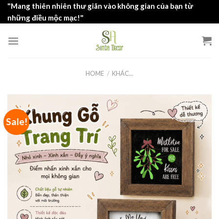
Skip
"Mang thiên nhiên thư giãn vào không gian của bạn từ
to
những điều mộc mạc!"
content
HOME
/
KHÁC...
Sale!