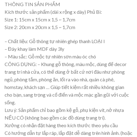
THÔNG TIN SẢN PHẨM
Kích thước sản phẩm (dài x rộng x dày) Phủ Bì:
Size 1: 15cm x 15cm x 1,5 ~ 1,7cm
Size 2: 20cm x 20cm x 1,5 ~ 1,7cm
– Chất liệu: Gỗ thông tự nhiên ghép thanh LOẠI I
– Đáy khay làm MDF dày 3ly
– Màu sắc: Gỗ mộc tự nhiên sơn màu óc chó
CÔNG DỤNG: – Khung gỗ thông, màu mộc, dùng để decor
trang trí nhà cửa, có thể dùng ở bất cứ nơi đâu như phòng
ngủ, phòng tắm, phòng ăn, lối ra vào nhà, quán cà phê,
homstay, khách sạn … Giúp tiết kiệm rất nhiều không gian
cho bạn, sang trọng và cổ điển và mộc mạc gần gũi với cuộc
sống.
Lưu ý: Sản phẩm chỉ bao gồm kệ gỗ, phụ kiện vít, nở nhựa
NẾU CÓ (không bao gồm các đồ dùng trang trí).
Xưởng có nhận đặt hàng theo kích thước theo yêu cầu
Có hướng dẫn tự lắp ráp, lắp đặt dễ dàng trên hình ảnh. (hoặc