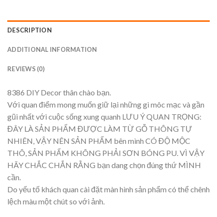
DESCRIPTION
ADDITIONAL INFORMATION
REVIEWS (0)
8386 DIY Decor thân chào bạn.
Với quan điểm mong muốn giữ lại những gì môc mạc và gần
gũi nhất với cuộc sống xung quanh LƯU Ý QUAN TRỌNG:
ĐÂY LÀ SẢN PHẨM ĐƯỢC LÀM TỪ GỖ THÔNG TỰ
NHIÊN, VẬY NÊN SẢN PHẨM bên mình CÓ ĐỘ MỘC
THÔ, SẢN PHẨM KHÔNG PHẢI SƠN BÓNG PU. VÌ VẬY
HÃY CHẮC CHẮN RẰNG bạn dang chọn đúng thứ MÌNH
cần.
Do yếu tố khách quan cài đặt màn hình sản phẩm có thể chênh
lệch màu một chút so với ảnh.