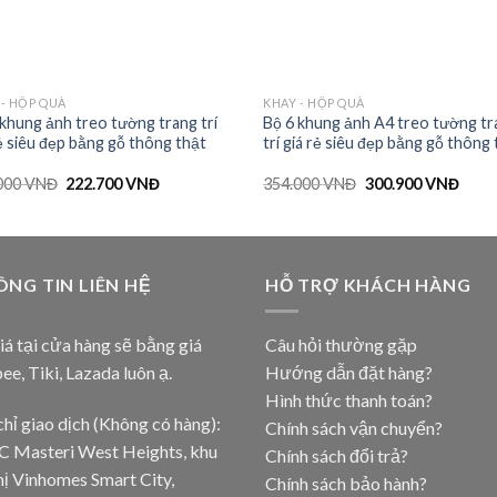
 - HỘP QUÀ
KHAY - HỘP QUÀ
 khung ảnh treo tường trang trí
Bộ 6 khung ảnh A4 treo tường tr
rẻ siêu đẹp bằng gỗ thông thật
trí giá rẻ siêu đẹp bằng gỗ thông
000
VNĐ
222.700
VNĐ
354.000
VNĐ
300.900
VNĐ
NG TIN LIÊN HỆ
HỖ TRỢ KHÁCH HÀNG
iá tại cửa hàng sẽ bằng giá
Câu hỏi thường gặp
pee
,
Tiki
,
Lazada
luôn ạ.
Hướng dẫn đặt hàng?
Hình thức thanh toán?
chỉ giao dịch (Không có hàng):
Chính sách vận chuyển?
C Masteri West Heights, khu
Chính sách đổi trả?
hị Vinhomes Smart City,
Chính sách bảo hành?