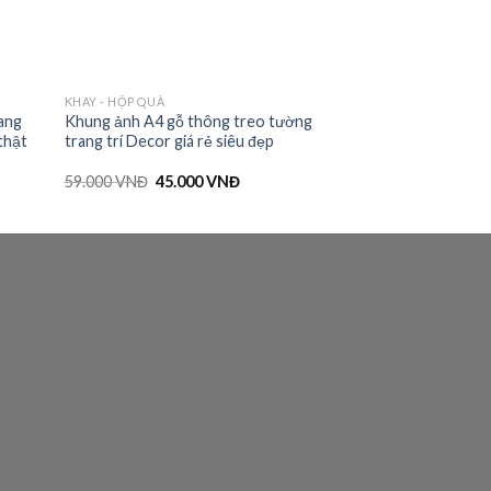
KHAY - HỘP QUÀ
KỆ GẮN, TREO TƯỜN
ang
Khung ảnh A4 gỗ thông treo tường
Bộ xếp số học tư d
 thật
trang trí Decor giá rẻ siêu đẹp
xếp hình thông mi
59.000
VNĐ
45.000
VNĐ
65.000
VNĐ
–
74.