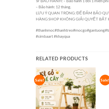
💯 BẢO HÀNH: – Bảo hành 1 đổi 1 miễn phí t
– Bảo hành: 12 tháng.
LƯU Ý QUAN TRỌNG: ĐỂ ĐẢM BẢO QUY
HÀNG SHOP KHÔNG GIẢI QUYẾT BẤT 
#thanhmoc#thanhtreo#mocgo#gantuong#tre
#simbaart #khayqua
RELATED PRODUCTS
Sale!
Sale