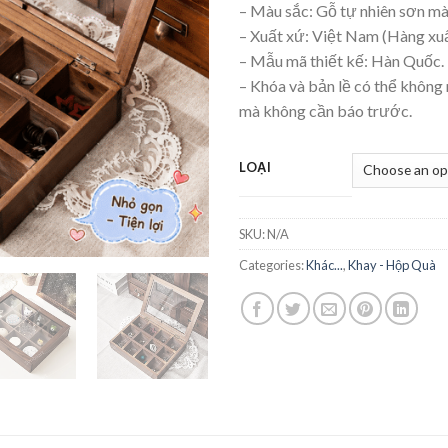
– Màu sắc: Gỗ tự nhiên sơn mà
– Xuất xứ: Việt Nam (Hàng xu
– Mẫu mã thiết kế: Hàn Quốc.
– Khóa và bản lề có thể không
mà không cần báo trước.
LOẠI
SKU:
N/A
Categories:
Khác...
,
Khay - Hộp Quà