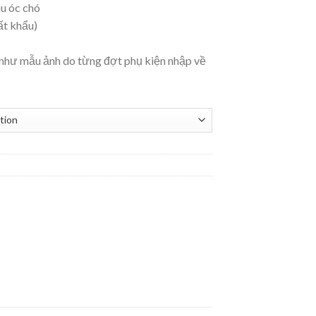
u óc chó
ất khẩu)
 như mẫu ảnh do từng đợt phụ kiện nhập về