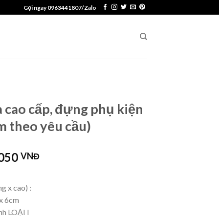
Gọi ngay 0963441807/Zalo
 cao cấp, đựng phụ kiện
m theo yêu cầu)
.050
VNĐ
g x cao) :
 x 6cm
nh LOẠI I