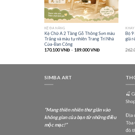
KỆ ĐA NĂNG
KHAY
Kệ Chữ A 2 Tầng Gỗ Thông Sơn màu
Bộ 9
Trắng và màu tự nhiên Trang Trí Nhà
giá 
Cửa-Ban Công
170.100
VNĐ
–
189.000
VNĐ
262.
SIMBA ART
THÔ
🍒 G
Sho
“Mang thiên nhiên thư giãn vào
Địa 
không gian của bạn từ những điều
Tòa 
mộc mạc!”
đô t