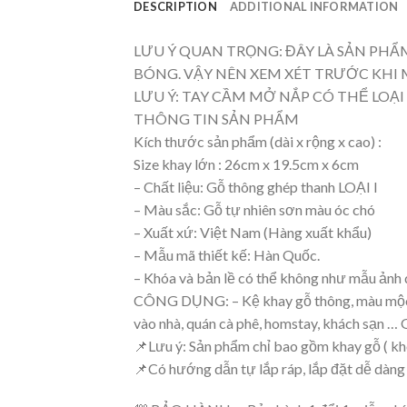
DESCRIPTION
ADDITIONAL INFORMATION
LƯU Ý QUAN TRỌNG: ĐÂY LÀ SẢN PH
BÓNG. VẬY NÊN XEM XÉT TRƯỚC KHI 
LƯU Ý: TAY CẦM MỞ NẮP CÓ THỂ LOẠI
THÔNG TIN SẢN PHẨM
Kích thước sản phẩm (dài x rộng x cao) :
Size khay lớn : 26cm x 19.5cm x 6cm
– Chất liệu: Gỗ thông ghép thanh LOẠI I
– Màu sắc: Gỗ tự nhiên sơn màu óc chó
– Xuất xứ: Việt Nam (Hàng xuất khẩu)
– Mẫu mã thiết kế: Hàn Quốc.
– Khóa và bản lề có thể không như mẫu ảnh
CÔNG DỤNG: – Kệ khay gỗ thông, màu mộc, dù
vào nhà, quán cà phê, homstay, khách sạn … G
📌Lưu ý: Sản phẩm chỉ bao gồm khay gỗ ( kh
📌Có hướng dẫn tự lắp ráp, lắp đặt dễ dàng 