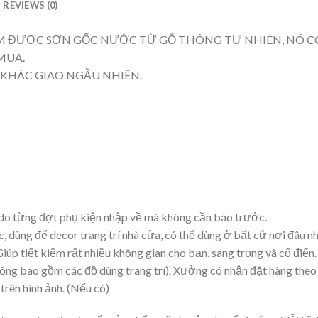
REVIEWS (0)
ẨM ĐƯỢC SƠN GỐC NƯỚC TỪ GỖ THÔNG TỰ NHIÊN, NÓ 
MUA.
 KHÁC GIAO NGẪU NHIÊN.
 do từng đợt phụ kiện nhập về mà không cần báo trước.
ng để decor trang trí nhà cửa, có thể dùng ở bất cứ nơi đâu như
iúp tiết kiệm rất nhiều không gian cho bạn, sang trọng và cổ điển.
ông bao gồm các đồ dùng trang trí). Xưởng có nhận đặt hàng theo
trên hình ảnh. (Nếu có)