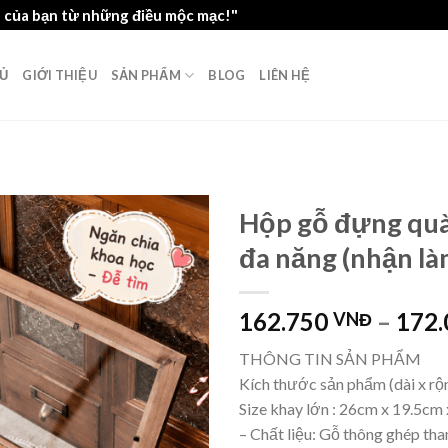
n của bạn từ những điều mộc mạc!"
Ủ
GIỚI THIỆU
SẢN PHẨM
BLOG
LIÊN HỆ
Hộp gỗ đựng quà
đa năng (nhận là
162.750
–
172
VNĐ
THÔNG TIN SẢN PHẨM
Kích thước sản phẩm (dài x rộn
Size khay lớn : 26cm x 19.5cm
– Chất liệu: Gỗ thông ghép tha