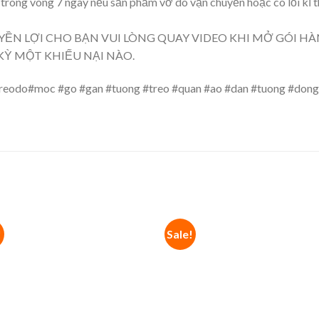
rong vòng 7 ngày nếu sản phẩm vỡ do vận chuyển hoặc có lỗi kĩ t
ỀN LỢI CHO BẠN VUI LÒNG QUAY VIDEO KHI MỞ GÓI H
KỲ MỘT KHIẾU NẠI NÀO.
odo#moc #go #gan #tuong #treo #quan #ao #dan #tuong #dong 
!
Sale!