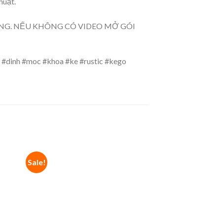
huật.
ÀNG. NẾU KHÔNG CÓ VIDEO MỞ GÓI
#dinh #moc #khoa #ke #rustic #kego
Sale!
Sale!