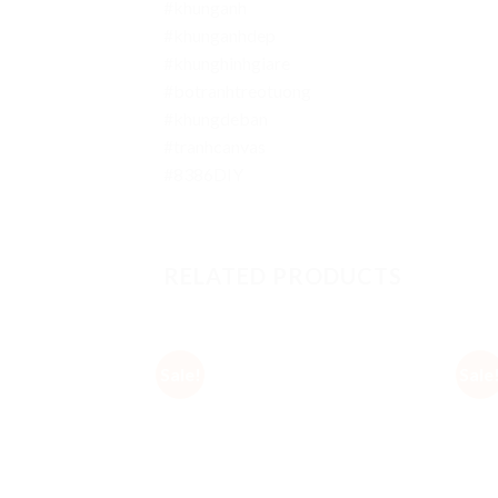
#khunganh
#khunganhdep
#khunghinhgiare
#botranhtreotuong
#khungdeban
#tranhcanvas
#8386DIY
RELATED PRODUCTS
Sale!
Sale