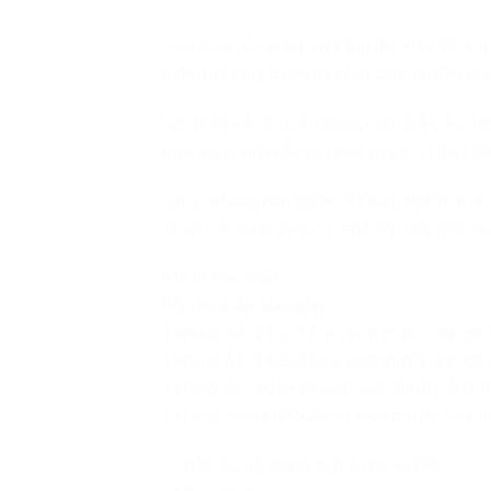
“Gió tầng nào gặp mây tầng đó” Hãy để những
thẩm mỹ sang trọng ngay từ cái nhìn đầu tiên
Với thiết kế tối giản phong cách BẮC ÂU (kh
bức tranh xinh xắn của bạn có giá trị thay lờ
Lưu ý: Khung bên 8386 DIY kích thước trên l
Khách dễ dàng theo các khổ ảnh phổ biến mà
Mô tả sản phẩm:
Bộ sản phẩm bao gồm:
1 khung A4 (21×29.7cm, kích thước ảnh lọt 
1 khung A5 (14.8x21cm, kích thước ảnh lọt 
1 khung A6 (10.5×14.8cm, kích thước ảnh lọ
1 khung vuông (20x20cm, kích thước ảnh lọt
– Chất liệu gỗ thông loại 1, nhẹ và bền.