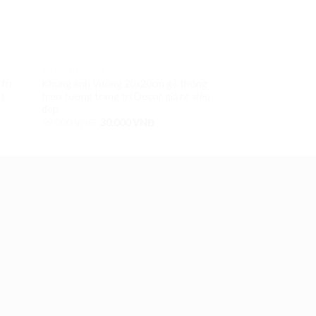
KHAY - HỘP QUÀ
KHAY - HỘP QUÀ
trí
Khung ảnh Vuông 20x20cm gỗ thông
Khung ảnh A4 gỗ t
ật
treo tường trang trí Decor giá rẻ siêu
trang trí Decor giá
đẹp
59.000
VNĐ
45.0
39.000
VNĐ
30.000
VNĐ