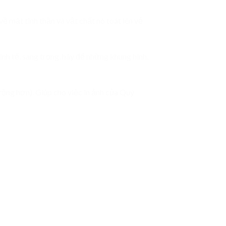
ề mặt tinh thần và vật chất nó toát lên vẻ
nh tế, sang trọng, hãy để những khung hình,
ộng hơn). Giúp cho việc in ảnh của Quý