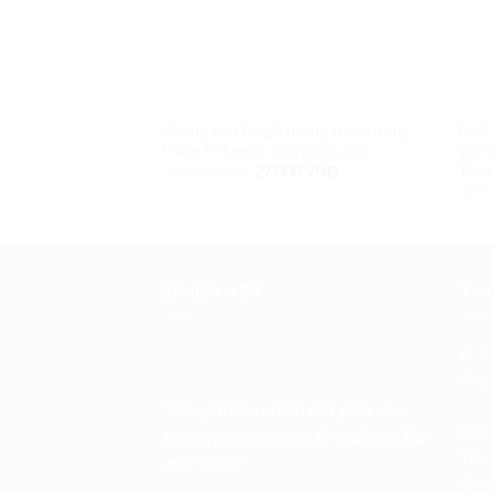
KHAY - HỘP QUÀ
KHAY
Khung ảnh A5 gỗ thông treo tường
Bộ 7
trang trí Decor giá rẻ siêu đẹp
giá r
Thôn
37.000
VNĐ
29.000
VNĐ
477.
SIMBA ART
THÔ
🍒 G
Sho
“Mang thiên nhiên thư giãn vào
Địa 
không gian của bạn từ những điều
Tòa 
mộc mạc!”
đô t