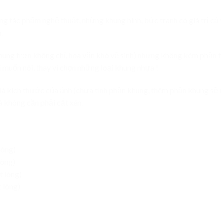
 tác phẩm nghệ thuật, những khung hình, bức tranh có giá trị cả v
.
ung trơn không chỉ, hoa văn khó vệ sinh) nhưng không kém phần ti
i muốn nói, thay vì chọn những loại khung nhựa !
à kích thước của ảnh (chưa tính phần khung, thêm phần khung sẽ r
 không cần phải cắt xén.
lòng)
lòng)
t lòng)
 lòng)