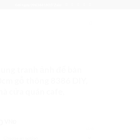
Gọi ngay 0963441807/Zalo
ng tranh ảnh để bàn
0cm gỗ thông 8386 DIY,
nhà cửa quán cafe,
50
VNĐ
CLEAR