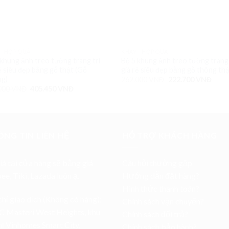
 - HỘP QUÀ
KHAY - HỘP QUÀ
 khung ảnh treo tường trang trí
Bộ 5 khung ảnh treo tường trang 
ẻ siêu đẹp bằng gỗ thật (Gỗ
giá rẻ siêu đẹp bằng gỗ thông th
g)
262.000
VNĐ
222.700
VNĐ
000
VNĐ
405.450
VNĐ
NG TIN LIÊN HỆ
HỖ TRỢ KHÁCH HÀNG
iá tại cửa hàng sẽ bằng giá
Câu hỏi thường gặp
pee
,
Tiki
,
Lazada
luôn ạ.
Hướng dẫn đặt hàng?
Hình thức thanh toán?
chỉ giao dịch (Không có hàng):
Chính sách vận chuyển?
C Masteri West Heights, khu
Chính sách đổi trả?
hị Vinhomes Smart City,
Chính sách bảo hành?