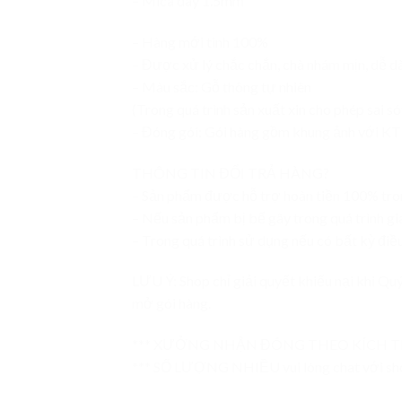
– Mica dày 1.5mm
– Hàng mới tinh 100%
– Được xử lý chắc chắn, chà nhám mịn, dễ dà
– Màu sắc: Gỗ thông tự nhiên
(Trong quá trình sản xuất xin cho phép sai 
– Đóng gói: Gói hàng gồm khung ảnh với KT s
THÔNG TIN ĐỔI TRẢ HÀNG?
– Sản phẩm được hỗ trợ hoàn tiền 100% tron
– Nếu sản phẩm bị bể gãy trong quá trình gi
– Trong quá trình sử dụng nếu có bất kỳ điều
LƯU Ý: Shop chỉ giải quyết khiếu nại khi Q
mở gói hàng.
*** XƯỞNG NHẬN ĐÓNG THEO KÍCH T
*** SỐ LƯỢNG NHIỀU vui lòng chat với sho