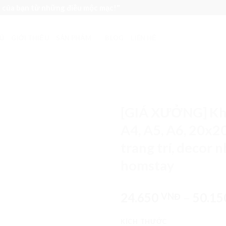
n của bạn từ những điều mộc mạc!"
Ủ
GIỚI THIỆU
SẢN PHẨM
BLOG
LIÊN HỆ
[GIÁ XƯỞNG] Khu
A4, A5, A6, 20x2
trang trí, decor 
homstay
24.650
–
50.1
VNĐ
KÍCH THƯỚC