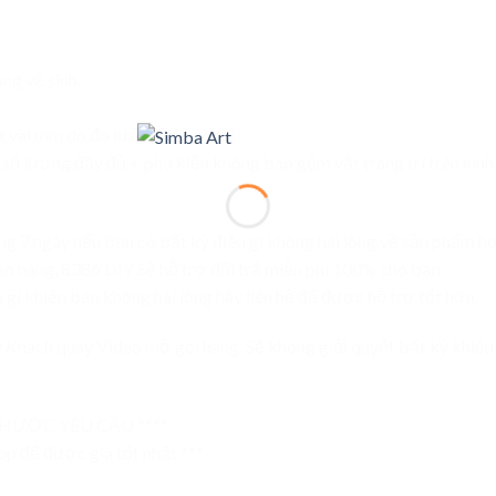
ng vệ sinh.
sót vài mm do đo lường thủ công)
ố lượng đầy đủ + phụ kiện không bao gồm vật trang trí trên hình 
g 7 ngày nếu bạn có bất kỳ điều gì không hài lòng về sản phẩm 
ao hàng, 8386 DIY Sẽ hỗ trợ đổi trả miễn phí 100% cho bạn.
 gì khiến bạn không hài lòng hãy liên hệ để được hỗ trợ tốt hơn.
uý Khách quay Video mở gói hàng. Sẽ không giải quyết bất kỳ khiế
HƯỚC YÊU CẦU ****
p để được giá tốt nhất ***