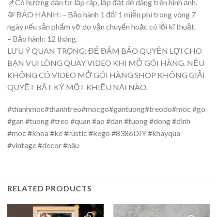
📌Có hướng dẫn tự lắp ráp, lắp đặt dễ dàng trên hình ảnh.
💯 BẢO HÀNH: – Bảo hành 1 đổi 1 miễn phí trong vòng 7
ngày nếu sản phẩm vỡ do vận chuyển hoặc có lỗi kĩ thuật.
– Bảo hành: 12 tháng.
LƯU Ý QUAN TRỌNG: ĐỂ ĐẢM BẢO QUYỀN LỢI CHO
BẠN VUI LÒNG QUAY VIDEO KHI MỞ GÓI HÀNG. NẾU
KHÔNG CÓ VIDEO MỞ GÓI HÀNG SHOP KHÔNG GIẢI
QUYẾT BẤT KỲ MỘT KHIẾU NẠI NÀO.
#thanhmoc#thanhtreo#mocgo#gantuong#treodo#moc #go
#gan #tuong #treo #quan #ao #dan #tuong #dong #dinh
#moc #khoa #ke #rustic #kego #8386DIY #khayqua
#vintage #decor #nâu
RELATED PRODUCTS