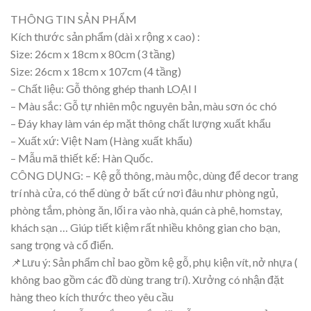
THÔNG TIN SẢN PHẨM
Kích thước sản phẩm (dài x rộng x cao) :
Size: 26cm x 18cm x 80cm (3 tầng)
Size: 26cm x 18cm x 107cm (4 tầng)
– Chất liệu: Gỗ thông ghép thanh LOẠI I
– Màu sắc: Gỗ tự nhiên mộc nguyên bản, màu sơn óc chó
– Đáy khay làm ván ép mặt thông chất lượng xuất khẩu
– Xuất xứ: Việt Nam (Hàng xuất khẩu)
– Mẫu mã thiết kế: Hàn Quốc.
CÔNG DỤNG: – Kệ gỗ thông, màu mộc, dùng để decor trang
trí nhà cửa, có thể dùng ở bất cứ nơi đâu như phòng ngủ,
phòng tắm, phòng ăn, lối ra vào nhà, quán cà phê, homstay,
khách sạn … Giúp tiết kiệm rất nhiều không gian cho bạn,
sang trọng và cổ điển.
📌Lưu ý: Sản phẩm chỉ bao gồm kệ gỗ, phụ kiện vít, nở nhựa (
không bao gồm các đồ dùng trang trí). Xưởng có nhận đặt
hàng theo kích thước theo yêu cầu