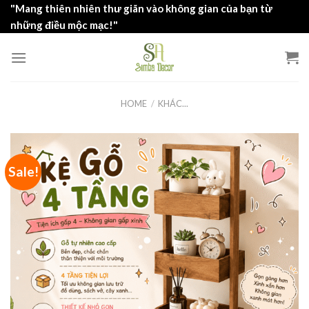
Skip
"Mang thiên nhiên thư giãn vào không gian của bạn từ
to
những điều mộc mạc!"
content
HOME
/
KHÁC...
Sale!