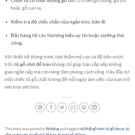
Chọn tủ có chất lượng gỗ tốt:
Ưu tiên gỗ thông, gỗ sồi
hoặc gỗ cao su.
Kiểm tra độ chắc chắn của ngăn kéo, bản lề.
Đặt hàng từ các thương hiệu uy tín hoặc xưởng thủ
công.
Với thiết kế thông minh, tính thẩm mỹ cao và độ bền vượt
trội,
tủ gỗ nhỏ để bàn
không chỉ giúp bạn sắp xếp không
gian ngăn nắp mà còn nâng tầm phong cách sống. Hãy đầu tư
một chiếc tủ gỗ chất lượng để mỗi ngày làm việc của bạn trở
nên trọn vẹn hơn.
This entry was posted in
Weblog
and tagged
nội thất gỗ mini
,
tủ gỗ decor
,
tủ
gỗ handmade
,
tủ gỗ nhỏ để bàn
,
tủ mini gỗ để bàn
.