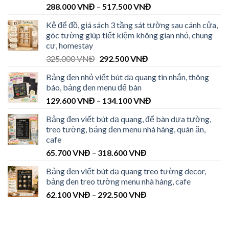
288.000
VNĐ
–
517.500
VNĐ
Kệ để đồ, giá sách 3 tầng sát tường sau cánh cửa,
góc tường giúp tiết kiệm không gian nhỏ, chung
cư, homestay
325.000
VNĐ
292.500
VNĐ
Bảng đen nhỏ viết bút dạ quang tin nhắn, thông
báo, bảng đen menu để bàn
129.600
VNĐ
–
134.100
VNĐ
Bảng đen viết bút dạ quang, để bàn dựa tường,
treo tường, bảng đen menu nhà hàng, quán ăn,
cafe
65.700
VNĐ
–
318.600
VNĐ
Bảng đen viết bút dạ quang treo tường decor,
bảng đen treo tường menu nhà hàng, cafe
62.100
VNĐ
–
292.500
VNĐ