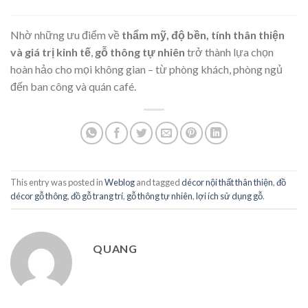
Nhờ những ưu điểm về
thẩm mỹ, độ bền, tính thân thiện
và giá trị kinh tế
,
gỗ thông tự nhiên
trở thành lựa chọn
hoàn hảo cho mọi không gian – từ phòng khách, phòng ngủ
đến ban công và quán café.
This entry was posted in
Weblog
and tagged
décor nội thất thân thiện
,
đồ
décor gỗ thông
,
đồ gỗ trang trí
,
gỗ thông tự nhiên
,
lợi ích sử dụng gỗ
.
QUANG