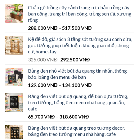
Chậu gỗ trồng cây cảnh trang trí, chậu trồng cây
ban công, trang trí ban công, trồng sen đá, xương
rồng
288.000
VNĐ
–
517.500
VNĐ
Kệ để đồ, giá sách 3 tầng sát tường sau cánh cửa,
góc tường giúp tiết kiệm không gian nhỏ, chung
cư, homestay
325.000
VNĐ
292.500
VNĐ
Bảng đen nhỏ viết bút dạ quang tin nhắn, thông
báo, bảng đen menu để bàn
129.600
VNĐ
–
134.100
VNĐ
Bảng đen viết bút dạ quang, để bàn dựa tường,
treo tường, bảng đen menu nhà hàng, quán ăn,
cafe
65.700
VNĐ
–
318.600
VNĐ
Bảng đen viết bút dạ quang treo tường decor,
bảng đen treo tường menu nhà hàng, cafe