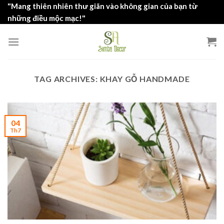
Skip
"Mang thiên nhiên thư giãn vào không gian của bạn từ
to
những điều mộc mạc!"
content
TAG ARCHIVES:
KHAY GỖ HANDMADE
04
Th7