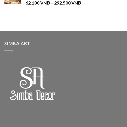
62.100
VNĐ
–
292.500
VNĐ
SIMBA ART