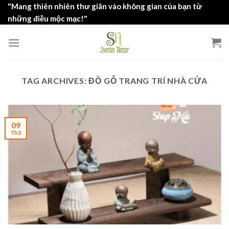
Skip
"Mang thiên nhiên thư giãn vào không gian của bạn từ
to
những điều mộc mạc!"
content
TAG ARCHIVES:
ĐỒ GỖ TRANG TRÍ NHÀ CỬA
09
Th3