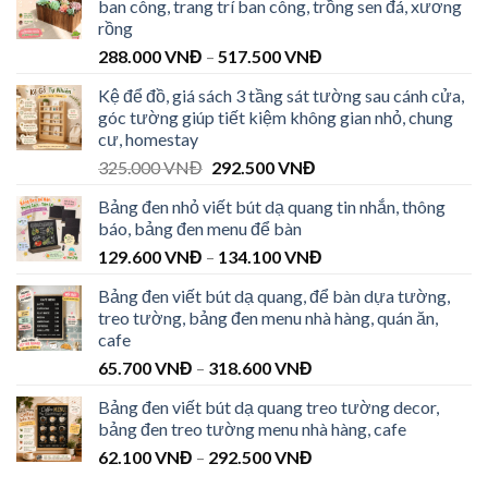
ban công, trang trí ban công, trồng sen đá, xương
rồng
288.000
VNĐ
–
517.500
VNĐ
Kệ để đồ, giá sách 3 tầng sát tường sau cánh cửa,
góc tường giúp tiết kiệm không gian nhỏ, chung
cư, homestay
325.000
VNĐ
292.500
VNĐ
Bảng đen nhỏ viết bút dạ quang tin nhắn, thông
báo, bảng đen menu để bàn
129.600
VNĐ
–
134.100
VNĐ
Bảng đen viết bút dạ quang, để bàn dựa tường,
treo tường, bảng đen menu nhà hàng, quán ăn,
cafe
65.700
VNĐ
–
318.600
VNĐ
Bảng đen viết bút dạ quang treo tường decor,
bảng đen treo tường menu nhà hàng, cafe
62.100
VNĐ
–
292.500
VNĐ